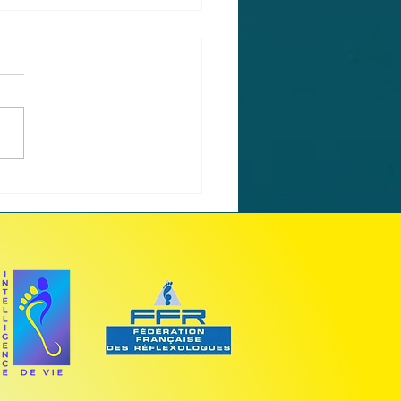
uoi consulter un
xologue en période
ersaison ?