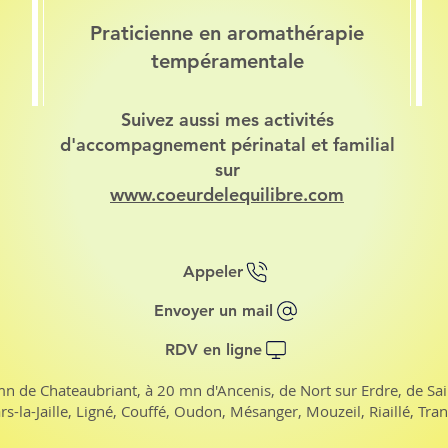
Praticienne en aromathérapie
tempéramentale
Suivez aussi mes activités
d'accompagnement périnatal et familial
sur
www.coeurdelequilibre.com
Appeler
Envoyer un mail
RDV en ligne
mn de Chateaubriant, à 20 mn d'Ancenis, de Nort sur Erdre, de Sa
s-la-Jaille, Ligné, Couffé, Oudon, Mésanger, Mouzeil, Riaillé, Tra