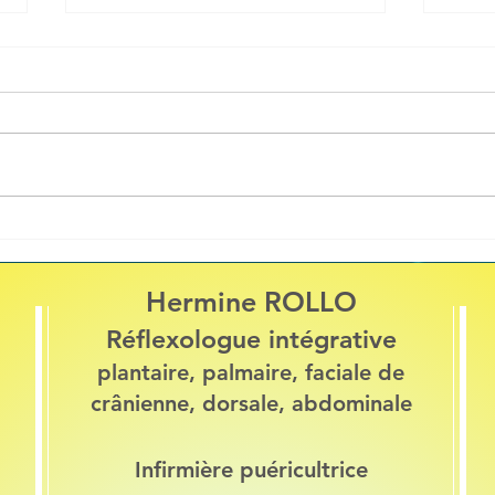
Pourquoi consulter un
Pourq
réflexologue en automne ?
réfle
d'int
Hermine ROLLO
Réflexologue intégrative
plantaire, palmaire, faciale de
crânienne, dorsale, abdominale
Infirmière puéricultrice