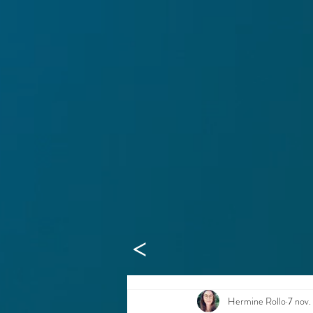
>
Hermine Rollo
7 nov