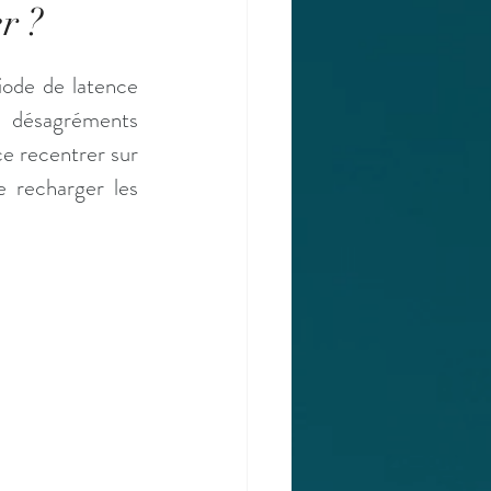
r ?
iode de latence 
-  désagréments 
e recentrer sur 
 recharger les 