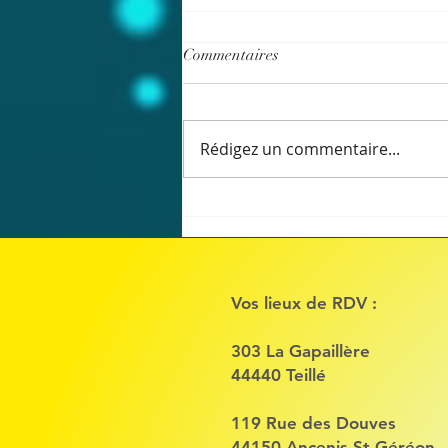
Commentaires
Rédigez un commentaire...
Pourquoi consulter un
réflexologue au printemps ?
Vos lieux de RDV :
303 La Gapaillère
44440 Teillé
119 Rue des Douves
44150 Ancenis-St Géréon