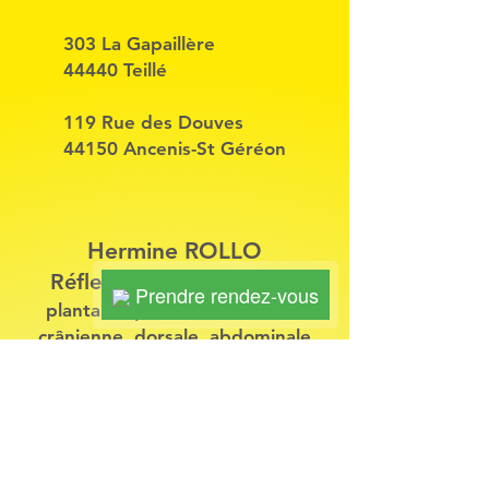
303 La Gapaillère
44440 Teillé
119 Rue des Douves
44150 Ancenis-St Géréon
Hermine ROLLO
Réflexologue intégrative
Prendre rendez-vous
plantaire, palmaire, faciale de
crânienne, dorsale, abdominale
Infirmière puéricultrice
Praticienne en aromathérapie
tempéramentale