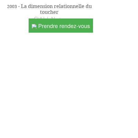
- La dimension relationnelle du
2003
toucher
CHU de Nantes
Prendre rendez-vous
Mon activité associative
Mon adhésion à la
Fédération
Française des Réflexologues
est un
gage de reconnaissance et de
sérieux de mon activité dans la
profession.
Membre de l'association
Intelligence de Vie
(IDV), je reçois
les personnes souffrant de cancers
pour des séances de support
adaptées à 10 euros.