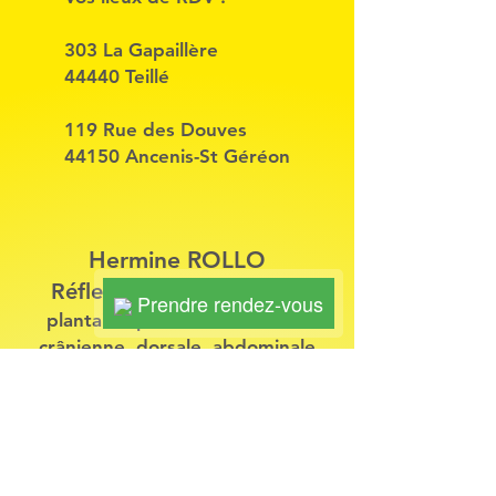
réflexologie: une occasion
exceptionnelle de découvrir la
réflexologie
303 La Gapaillère
44440 Teillé
119 Rue des Douves
44150 Ancenis-St Géréon
Hermine ROLLO
Réflexologue intégrative
Prendre rendez-vous
plantaire, palmaire, faciale de
crânienne, dorsale, abdominale
Infirmière puéricultrice
Praticienne en aromathérapie
tempéramentale