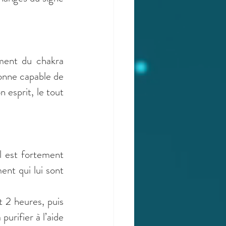
ment du chakra 
sonne capable de 
 esprit, le tout 
l est fortement 
t qui lui sont 
 2 heures, puis 
urifier à l’aide 