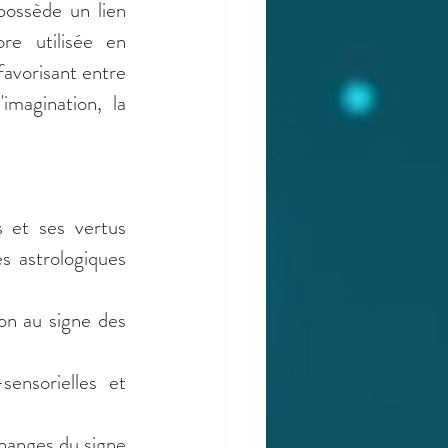
possède un lien 
re utilisée en 
favorisant entre 
imagination, la 
 et ses vertus 
s astrologiques 
Le port d’une pierre de lune beige développe le mental et l'imagination au signe des 
ensorielles et 
hanges du signe 