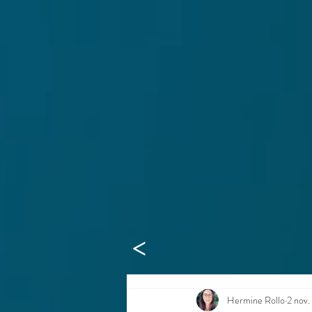
>
Hermine Rollo
2 nov