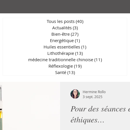
Tous les posts
(40)
40 posts
Actualités
(3)
3 posts
Bien-être
(27)
27 posts
Energétique
(1)
1 post
Huiles essentielles
(1)
1 post
Lithothérapie
(13)
13 posts
médecine traditionnelle chinoise
(11)
11 posts
Réflexologie
(19)
19 posts
Santé
(13)
13 posts
Hermine Rollo
3 sept. 2025
Pour des séances 
éthiques…